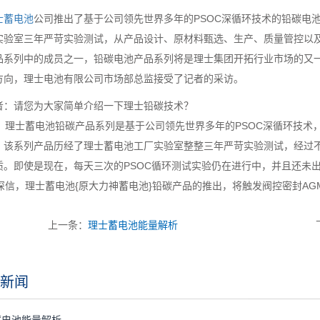
士蓄电池
公司推出了基于公司领先世界多年的PSOC深循环技术的铅碳电
实验室三年严苛实验测试，从产品设计、原材料甄选、生产、质量管控以
品系列中的成员之一，铅碳电池产品系列将是理士集团开拓行业市场的又
方向，理士电池有限公司市场部总监接受了记者的采访。
者：请您为大家简单介绍一下理士铅碳技术？
理士蓄电池铅碳产品系列是基于公司领先世界多年的PSOC深循环技术
，该系列产品历经了理士蓄电池工厂实验室整整三年严苛实验测试，经过
质。即使是现在，每天三次的PSOC循环测试实验仍在进行中，并且还未
信，理士蓄电池{原大力神蓄电池}铅碳产品的推出，将触发阀控密封AG
上一条：
理士蓄电池能量解析
新闻