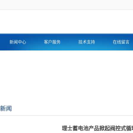
新闻中心
客户服务
技术支持
在线留言
新闻
理士蓄电池产品掀起阀控式循