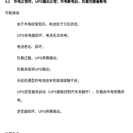
4.2 市电正常时，UPS输出正常；市电断电后，负载也跟着断电
可能缘由
由于市电经常低压，电池处于欠压状态；
UPS充电器损坏，电池无法充电；
电池老化、损坏；
负载过载，UPS旁路输出；
负载未接到UPS输出；
长延机遇型的电池组未衔接或接触不良；
UPS逆变器未启动（UPS面板控制开关未翻开），负载由市电旁路供
电；
逆变器损坏，UPS旁路输出。