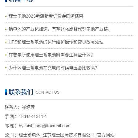
理士电池2023新疆新春订货会圆满结束
钠电池的产业化加速，有望补充或替代锂电池产业链。
UPS和理士蓄电池的运行维护操作和常见故障处理
在变电所使用理士蓄电池时需要注意些什么？
为什么理士蓄电池在充电的时候电压会比较高？
联系我们
CONTACT US
联系人：崔经理
手 机：18311413112
邮 箱：hycuishilong@foxmail.com
公 司：理士蓄电池_江苏理士国际技术有限公司_官方网站