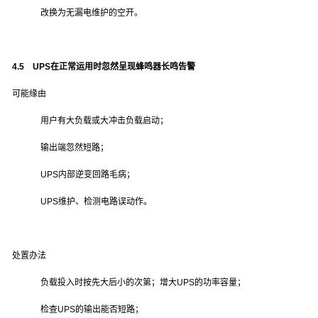
改换为无漏电维护的空开。
4.5 UPS在正常运用时忽然呈现蜂鸣器长鸣告警
可能缘由
用户有大负载或大冲击负载启动；
输出端忽然短路；
UPS内部逆变回路毛病；
UPS维护、检测电路误动作。
处置办法
负载投入时按先大后小的次第；增大UPS的功率容量；
检查UPS的输出能否短路；