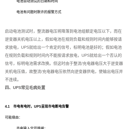
电池自动测试的日期和时间
电池有问题时默许的报警方式
启动电池测试时，整流器电压将降落到电池组额定电压以下，而在
逆变器关机电压以上，假如电池在规则负载和规则时间内能够按请
求放电，UPS就给出一个肯定的信号，标明电池是好的；假如电池
在规则负载和规则时间内不能按请求放电，UPS就给出一个否认的
信号，标明电池需求改换。但这时由于整流/充电器电压大于逆变器
关机电压值，故整流/充电器电压依然向逆变器供电，使输出电压并
不连续。
四、UPS常见毛病处置
4.1 市电有电时，UPS呈现市电断电告警
可能缘由：
市电输入空开跳闸；