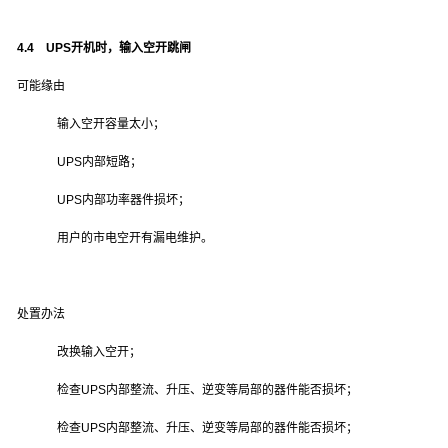
4.4 UPS开机时，输入空开跳闸
可能缘由
输入空开容量太小；
UPS内部短路；
UPS内部功率器件损坏；
用户的市电空开有漏电维护。
处置办法
改换输入空开；
检查UPS内部整流、升压、逆变等局部的器件能否损坏；
检查UPS内部整流、升压、逆变等局部的器件能否损坏；