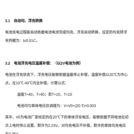
3.1 自动均、浮充转换
电池充电过程能自动依据电池电流完成均充、浮充自动转换，设定的均充转浮
充判据为：I≤0.01C。
3.2 电池浮充电压温度补偿：（以2V电池为例）
电池在浮充状态下，浮充电压能够依据温度停止补偿，温度补偿以20℃为中心
点，在10℃-40℃内全补偿，计算公式：
温度T>40，T=40；若T<10，T=10
电池均匀单体电压应调理为：V=V0+(20-T)×0.003
其中，V0为电池厂家给定的在20℃下的单体浮充电压，能够依据不同电池在初
次上电时停止设置，默许为2.23V。对均充电压不补偿，默许的单体均充电压